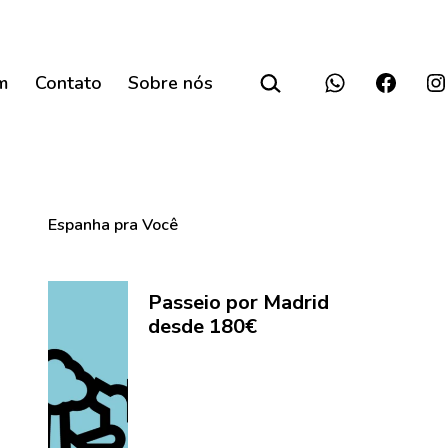
Pesquisar…
m
Contato
Sobre nós
Reserve
Faceboo
In
seu
tour
em
Madrid
Espanha pra Você
Passeio por Madrid
desde 180€