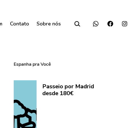
Pesquisar…
m
Contato
Sobre nós
Reserve
Faceboo
In
seu
tour
em
Madrid
Espanha pra Você
Passeio por Madrid
desde 180€